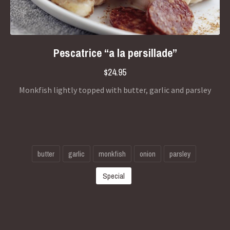
Previous
Nex
Pescatrice “a la persillade”
$24.95
Monkfish lightly topped with butter, garlic and parsley
butter
garlic
monkfish
onion
parsley
Special