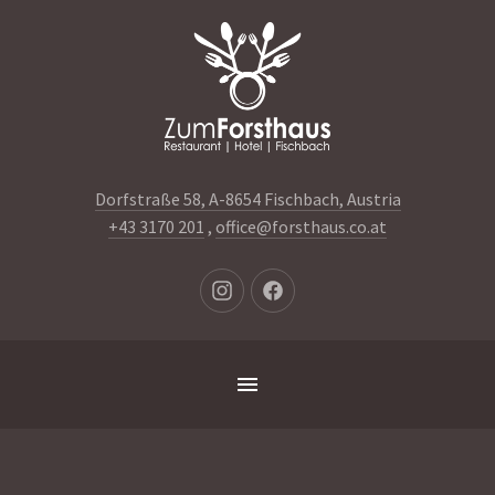
Clo
(Es
Dorfstraße 58, A-8654 Fischbach, Austria
+43 3170 201
,
office@forsthaus.co.at
Neues
Neues
Fenster
Fenster