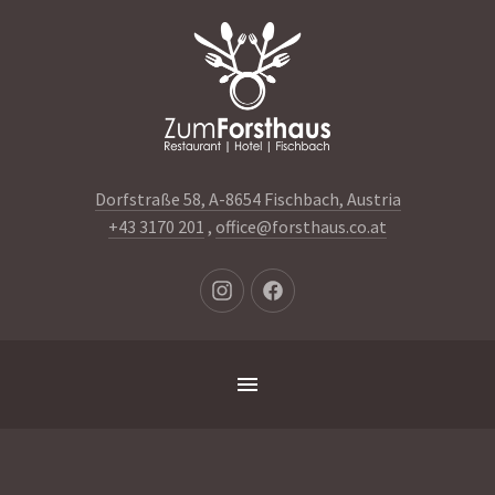
Clo
(Es
Dorfstraße 58, A-8654 Fischbach, Austria
+43 3170 201
,
office@forsthaus.co.at
Neues
Neues
Fenster
Fenster