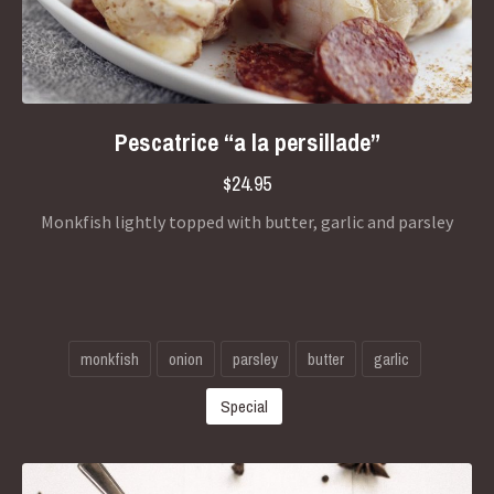
Pescatrice “a la persillade”
$24.95
Monkfish lightly topped with butter, garlic and parsley
monkfish
onion
parsley
butter
garlic
Special