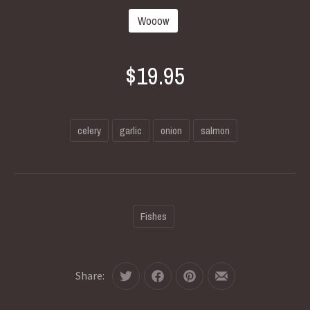
Wooow
$19.95
celery
garlic
onion
salmon
Fishes
Share:
Tweet
Share
Share
Share
on
on
by
Facebook
Pinterest
Email