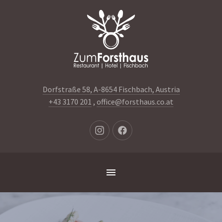
Clo
(Es
Dorfstraße 58, A-8654 Fischbach, Austria
+43 3170 201
,
office@forsthaus.co.at
Neues
Neues
Fenster
Fenster