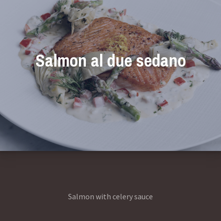
Salmon al due sedano
Salmon with celery sauce