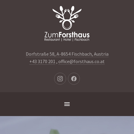
Clo
(Es
Dorfstraße 58, A-8654 Fischbach, Austria
+43 3170 201
,
office@forsthaus.co.at
Neues
Neues
Fenster
Fenster