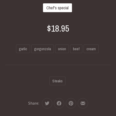
Chef's special
$18.95
garlic
gorgonzola
onion
beef
cream
Steaks
Share:
Tweet
Share
Share
Share
on
on
by
Facebook
Pinterest
Email