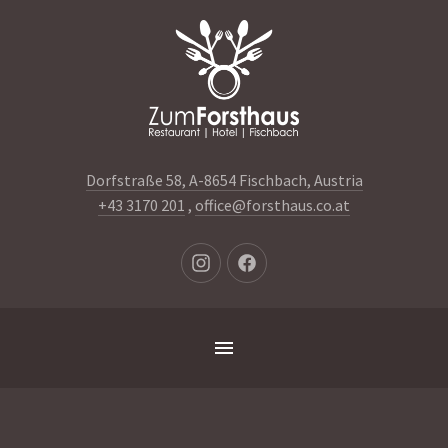
Clo
(Es
Dorfstraße 58, A-8654 Fischbach, Austria
+43 3170 201
,
office@forsthaus.co.at
Neues
Neues
Fenster
Fenster