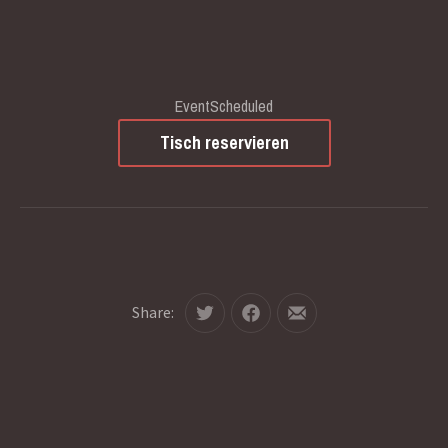
EventScheduled
Tisch reservieren
Share:
Tweet
Share
Share
on
by
Facebook
Email