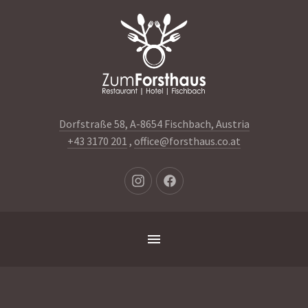
Clo
(Es
Dorfstraße 58, A-8654 Fischbach, Austria
+43 3170 201
,
office@forsthaus.co.at
Neues
Neues
Fenster
Fenster