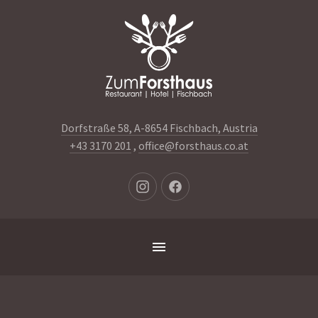
Clo
(Es
Dorfstraße 58, A-8654 Fischbach, Austria
+43 3170 201
,
office@forsthaus.co.at
Neues
Neues
Fenster
Fenster