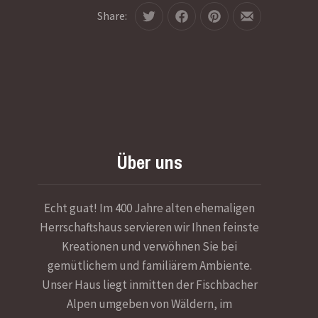
Share:
Tweet
Share
Share
Share
on
on
by
Facebook
Pinterest
Email
Über uns
Echt guat! Im 400 Jahre alten ehemaligen
Herrschaftshaus servieren wir Ihnen feinste
Kreationen und verwöhnen Sie bei
gemütlichem und familiärem Ambiente.
Unser Haus liegt inmitten der Fischbacher
Alpen umgeben von Wäldern, im